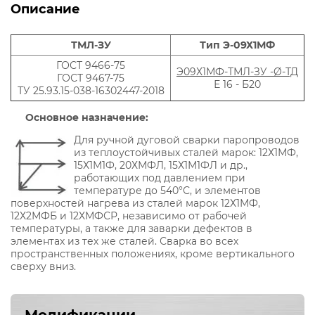
Описание
ТМЛ-ЗУ
Тип Э-09Х1МФ
ГОСТ 9466-75
Э09Х1МФ-ТМЛ-ЗУ -Ø-ТД
ГОСТ 9467-75
Е 16 - Б20
ТУ 25.93.15-038-16302447-2018
Основное назначение:
Для ручной дуговой сварки паропроводов
из теплоустойчивых сталей марок: 12Х1МФ,
15Х1М1Ф, 20ХМФЛ, 15Х1М1ФЛ и др.,
работающих под давлением при
температуре до 540°С, и элементов
поверхностей нагрева из сталей марок 12Х1МФ,
12Х2МФБ и 12ХМФСР, независимо от рабочей
температуры, а также для заварки дефектов в
элементах из тех же сталей. Сварка во всех
пространственных положениях, кроме вертикального
сверху вниз.
Модификации